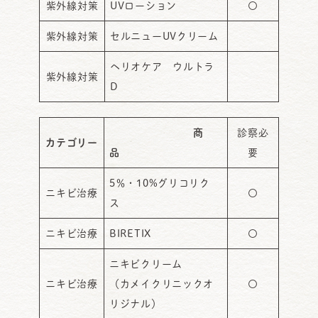
紫外線対策
UVローション
〇
紫外線対策
セルニューUVクリーム
ヘリオケア ウルトラ
紫外線対策
D
商
診察必
カテゴリー
品
要
5％・10%グリコリク
ニキビ治療
〇
ス
ニキビ治療
BIRETIX
〇
ニキビクリーム
ニキビ治療
（カメイクリニックオ
〇
リジナル）