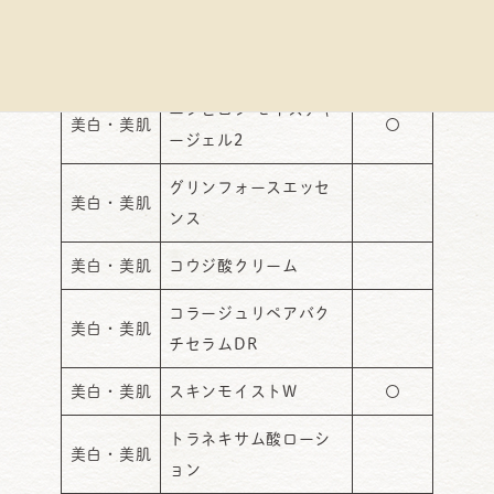
エンビロン クレンジン
美白・美肌
〇
グジェル
エンビロン モイスチャ
美白・美肌
〇
ージェル2
グリンフォースエッセ
美白・美肌
ンス
美白・美肌
コウジ酸クリーム
コラージュリペアバク
美白・美肌
チセラムDR
美白・美肌
スキンモイストW
〇
トラネキサム酸ローシ
美白・美肌
ョン