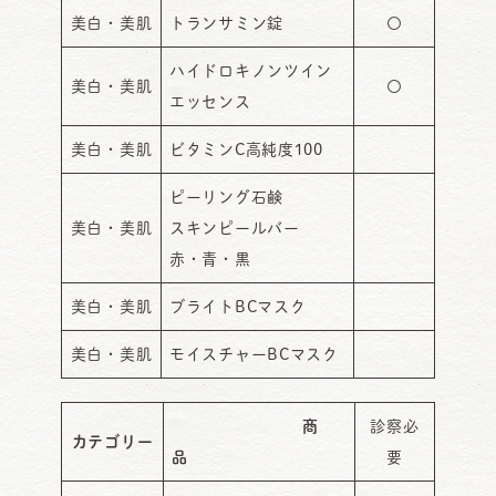
美白・美肌
トランサミン錠
〇
ハイドロキノンツイン
美白・美肌
〇
エッセンス
美白・美肌
ビタミンC高純度100
ピーリング石鹸
美白・美肌
スキンピールバー
赤・青・黒
美白・美肌
ブライトBCマスク
美白・美肌
モイスチャーBCマスク
商
診察必
カテゴリー
品
要