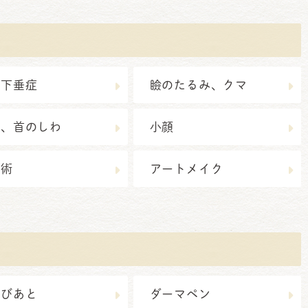
瞼下垂症
瞼のたるみ、クマ
わ、首のしわ
小顔
鼻術
アートメイク
きびあと
ダーマペン