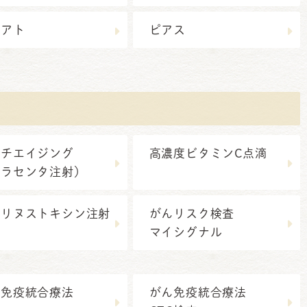
ズアト
ピアス
ンチエイジング
高濃度ビタミンC点滴
プラセンタ注射）
ツリヌストキシン注射
がんリスク検査
マイシグナル
ん免疫統合療法
がん免疫統合療法