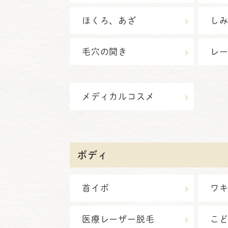
ほくろ、あざ
し
毛穴の開き
レ
メディカルコスメ
ボディ
首イボ
ワ
医療レーザー脱毛
こ