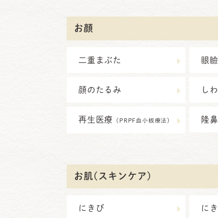
お顔
二重まぶた
眼
顔のたるみ
し
再生医療
隆
（PRPF血小板療法）
お肌(スキンケア)
にきび
に