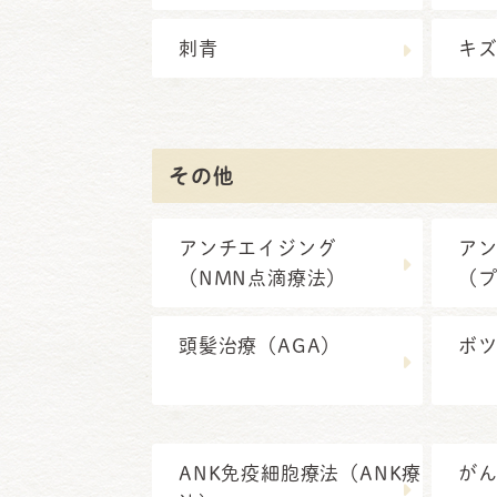
刺青
キ
その他
アンチエイジング
ア
（NMN点滴療法）
（
頭髪治療（AGA）
ボ
ANK免疫細胞療法（ANK療
が