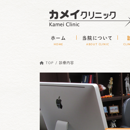
コ
ナ
ン
ビ
テ
ゲ
ン
ー
ホーム
当院について
ツ
シ
HOME
ABOUT CLINIC
CLI
へ
ョ
ス
ン
TOP
診療内容
キ
に
ッ
移
プ
動