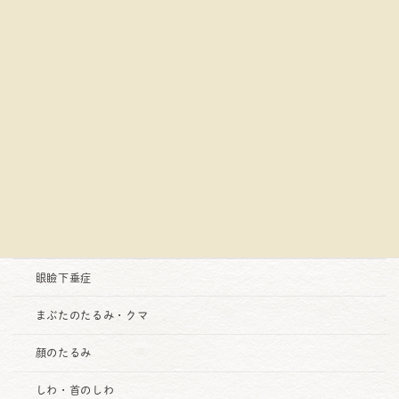
診療項目
お顔
二重まぶた
眼瞼下垂症
まぶたのたるみ・クマ
顔のたるみ
しわ・首のしわ