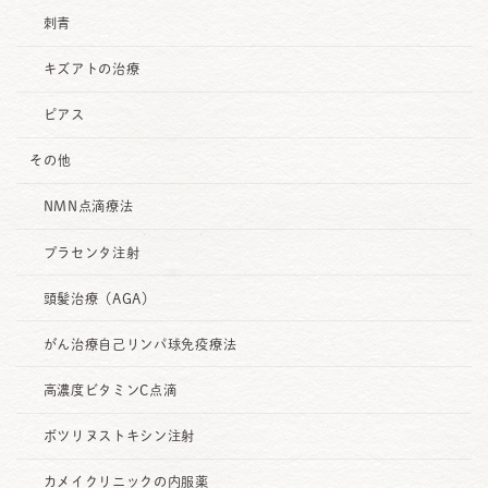
刺青
キズアトの治療
ピアス
その他
NMN点滴療法
プラセンタ注射
頭髪治療（AGA）
がん治療自己リンパ球免疫療法
高濃度ビタミンC点滴
ボツリヌストキシン注射
カメイクリニックの内服薬