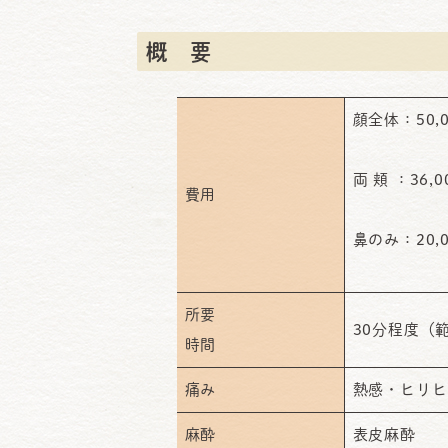
概 要
顔全体：50
両 頬 ：36
費用
鼻のみ：20,
所要
30分程度（
時間
痛み
熱感・ヒリヒ
麻酔
表皮麻酔