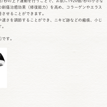
回/秒の上下運動を行うことで、お肌に1920個/秒の小さな
の創傷治癒効果（修復能力）を高め、コラーゲンやエラス
善させることができます。
や速さを調節することができ、ニキビ跡などの瘢痕、小じ
す。
④です。