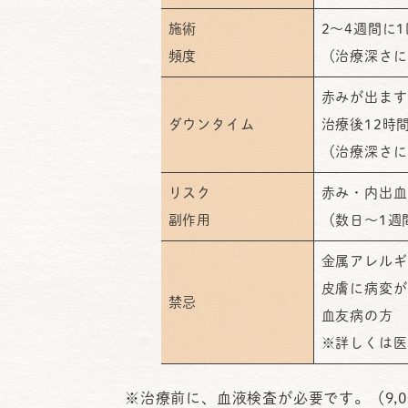
施術
2～4週間に1
頻度
（治療深さに
赤みが出ます
ダウンタイム
治療後12時
（治療深さに
リスク
赤み・内出血
副作用
（数日～1週
金属アレルギ
皮膚に病変が
禁忌
血友病の方
※詳しくは医
※治療前に、血液検査が必要です。（9,0