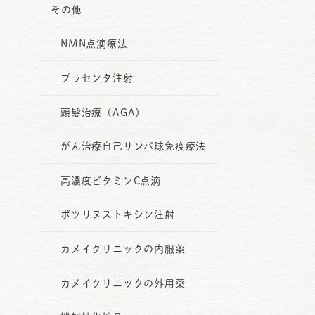
その他
NMN点滴療法
プラセンタ注射
頭髪治療（AGA）
がん治療自己リンパ球免疫療法
高濃度ビタミンC点滴
ボツリヌストキシン注射
カメイクリニックの内服薬
カメイクリニックの外用薬