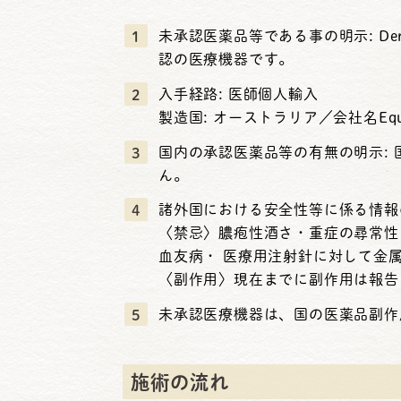
未承認医薬品等である事の明⽰: De
認の医療機器です。
⼊⼿経路: 医師個⼈輸⼊
製造国: オーストラリア／会社名Equi
国内の承認医薬品等の有無の明⽰:
ん。
諸外国における安全性等に係る情報の
〈禁忌〉膿疱性酒さ・重症の尋常性
⾎友病・ 医療⽤注射針に対して⾦
〈副作⽤〉現在までに副作⽤は報告
未承認医療機器は、国の医薬品副作
施術の流れ