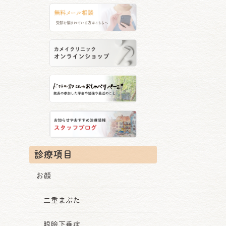
診療項目
お顔
二重まぶた
眼瞼下垂症