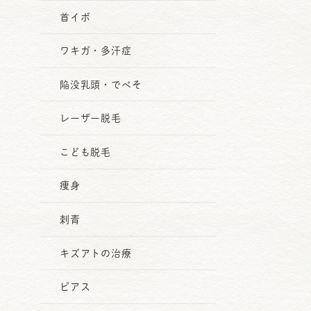
首イボ
ワキガ・多汗症
陥没乳頭・でべそ
レーザー脱毛
こども脱毛
痩身
刺青
キズアトの治療
ピアス