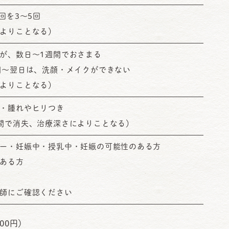
回を3～5回
よりことなる）
が、数日～1週間でおさまる
間～翌日は、洗顔・メイクができない
よりことなる）
・腫れやヒリつき
間で消失、治療深さによりことなる）
ー・妊娠中・授乳中・妊娠の可能性のある方
ある方
師にご確認ください
00円）