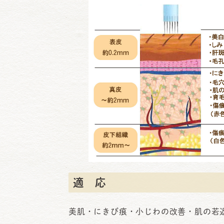
適 応
美肌・にきび痕・小じわの改善・肌の若