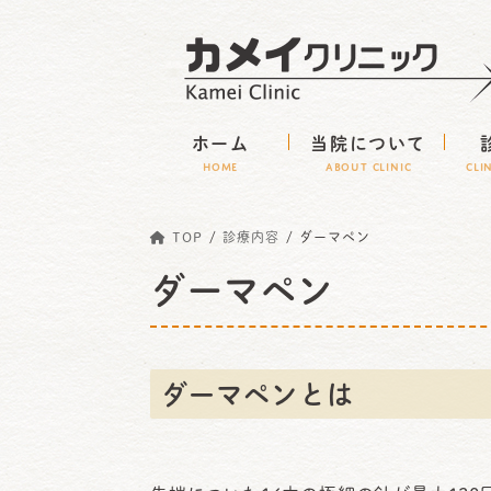
コ
ナ
ン
ビ
テ
ゲ
ン
ー
ホーム
当院について
ツ
シ
HOME
ABOUT CLINIC
CLI
へ
ョ
ス
ン
TOP
診療内容
ダーマペン
キ
に
ダーマペン
ッ
移
プ
動
ダーマペンとは