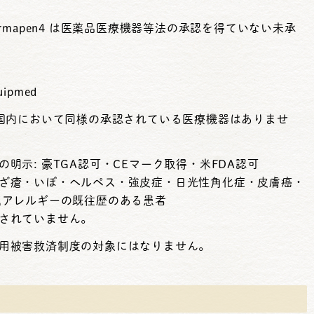
rmapen4 は医薬品医療機器等法の承認を得ていない未承
pmed
 国内において同様の承認されている医療機器はありませ
明⽰: 豪TGA認可・CEマーク取得・⽶FDA認可
ざ瘡・いぼ・ヘルペス・強⽪症・⽇光性⾓化症・⽪膚癌・
属アレルギーの既往歴のある患者
されていません。
用被害救済制度の対象にはなりません。