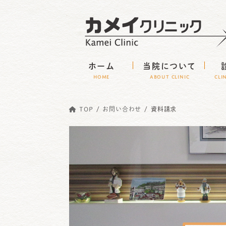
コ
ナ
ン
ビ
テ
ゲ
ン
ー
ホーム
当院について
ツ
シ
HOME
ABOUT CLINIC
CLI
へ
ョ
ス
ン
TOP
お問い合わせ
資料請求
キ
に
ッ
移
プ
動