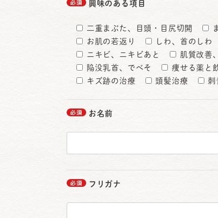
興味のある項目
二重まぶた、目頭・目尻切開
お肌の若返り
しわ、首のしわ
ニキビ、ニキビあと
肌質改善
陥没乳首、でべそ
痩せる薬と
キズ跡の治療
頭髪治療
刺
お名前
フリガナ