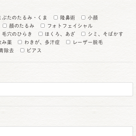
まぶたのたるみ・くま
隆鼻術
小顔
顔のたるみ
フォトフェイシャル
、毛穴のひらき
ほくろ、あざ
シミ、そばかす
飲み薬
わきが、多汗症
レーザー脱毛
青除去
ピアス