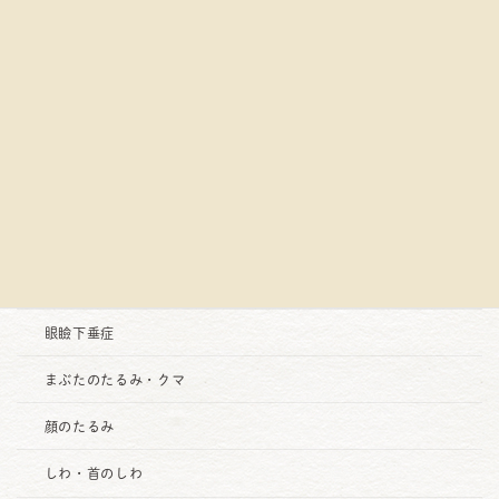
診療項目
お顔
二重まぶた
眼瞼下垂症
まぶたのたるみ・クマ
顔のたるみ
しわ・首のしわ