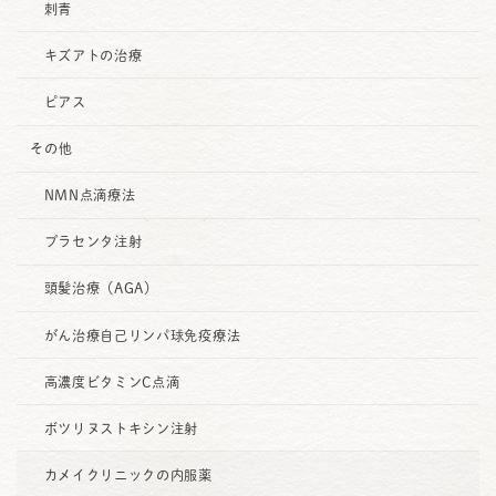
刺青
キズアトの治療
ピアス
その他
NMN点滴療法
プラセンタ注射
頭髪治療（AGA）
がん治療自己リンパ球免疫療法
高濃度ビタミンC点滴
ボツリヌストキシン注射
カメイクリニックの内服薬