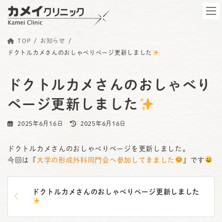
コ
ナ
ン
ビ
テ
ゲ
TOP
お知らせ
ン
ー
ドクトルカメさんのおしゃべりページ更新しました
ツ
シ
へ
ョ
ドクトルカメさんのおしゃべり
ス
ン
ページ更新しました
キ
に
ッ
移
最
2025年6月16日
2025年6月16日
プ
動
終
更
ドクトルカメさんのおしゃべりページを更新しました。
新
今回は『
大学の形成外科同門会へ参加してきました
』です
日
時
ドクトルカメさんのおしゃべりページ更新しました
: