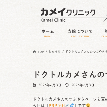
コ
ナ
ン
ビ
テ
ゲ
ン
ー
ホーム
当院について
ツ
シ
HOME
ABOUT CLINIC
CLI
へ
ョ
ス
ン
TOP
お知らせ
ドクトルカメさんのつぶやき
キ
に
ッ
移
プ
動
ドクトルカメさんの
最
2026年6月3日
2026年6月3日
終
更
ドクトルカメさんのつぶやきページを更
新
今回は『
PRP注射
』です