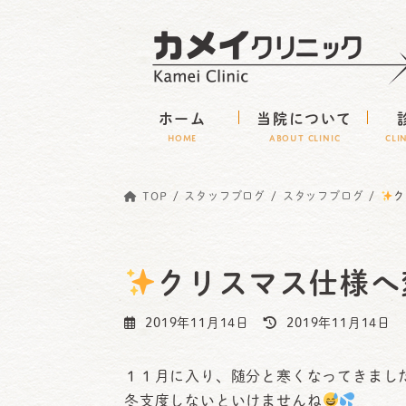
コ
ナ
ン
ビ
テ
ゲ
ン
ー
ホーム
当院について
ツ
シ
HOME
ABOUT CLINIC
CLI
へ
ョ
ス
ン
TOP
スタッフブログ
スタッフブログ
ク
キ
に
ッ
移
プ
動
クリスマス仕様へ
最
2019年11月14日
2019年11月14日
終
更
１１月に入り、随分と寒くなってきまし
新
冬支度しないといけませんね