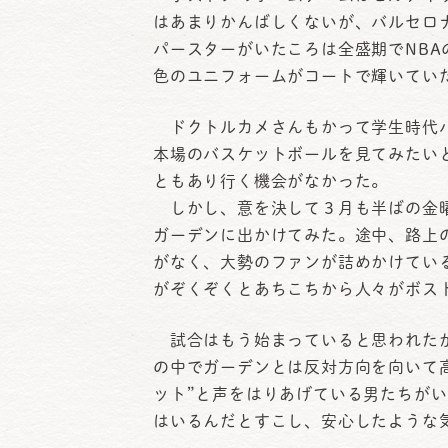
はあまりかんばしくないが、バルセロ
パースターがいたころは全盛期でNB
色のユニフォームがコートで輝いてい
ドクトルカメさんもかって学生時代バ
本場のバスケットボールを見てみたい
ともあり行く機会がなかった。
しかし、意を決して３月も半ばの金曜
ガーデンに出かけてみた。途中、路上
がなく、大勢のファンが詰めかけてい
がぞくぞくとあちこちから人々がボス
試合はもう始まっていると思われたが
の中でガーデンとは反対方向を向いて
ット”と声をはりあげている男たちが
はいるんだとすこし、安心したような