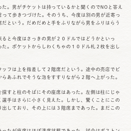
った。男がチケットは持っているかと聞くのでNOと答え
と言って歩きつづけた。そのうち、今度は別の男が近寄っ
席だという。だめだめと手をふりながら男をふりはらう
来ると今度はさっきの男が２０ドルではどうかといっ
った。ポケットからしわくちゃの１０ドル札２枚を出し
ッフは上を指差して２階席だという。途中の売店でビ
からあふれでそうな泡をすすりながら２階へ上がった。
探すと柱のそばにその座席はあった。左側は柱にじゃ
く選手はさらに小さく見えた。しかし、驚くことにこの
り出しており、その上には３階席まであった。まだこの
。
ったが座席はほぼ満席状態であった。試合はボストン