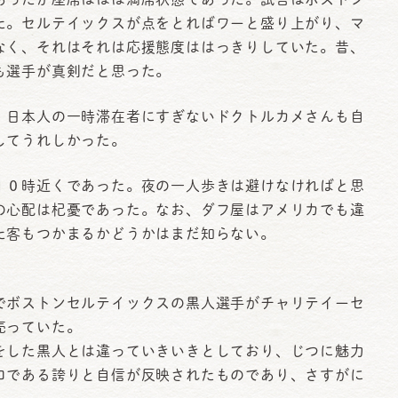
た。セルテイックスが点をとればワーと盛り上がり、マ
なく、それはそれは応援態度ははっきりしていた。昔、
も選手が真剣だと思った。
。日本人の一時滞在者にすぎないドクトルカメさんも自
してうれしかった。
０時近くであった。夜の一人歩きは避けなければと思
の心配は杞憂であった。なお、ダフ屋はアメリカでも違
た客もつかまるかどうかはまだ知らない。
ボストンセルテイックスの黒人選手がチャリテイーセ
売っていた。
をした黒人とは違っていきいきとしており、じつに魅力
ロである誇りと自信が反映されたものであり、さすがに