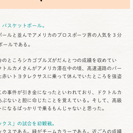
、バスケットボール。
ールと並んでアメリカのプロスポーツ界の人気を３分
ボールである。
のところシカゴブルズがだんとつの成績を収めてい
クトルカメさんがアメリカ滞在中の頃、高速道路のパー
た赤いトヨタレクサスに乗って休んでいたところを強盗
この事件が引き金になったといわれており、ドクトルカ
あぶないと胆に命じたことを覚えている。そして、高級
トになるばっかりで乗るもんじャないと思った。
ックス」の試合を初観戦。
クスである。緑がチームカラーである。近ごろの成績