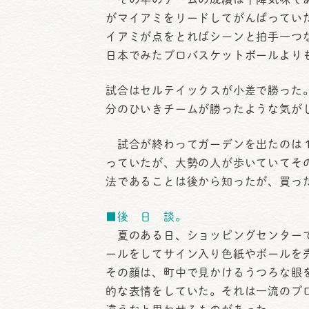
がマイアミをリードしてがんばってい
イアミが点をとればシーンと拍手一つ
日本でみたプロバスケットボールより
試合はセルテイックスが小差で勝った
分のひいきチームが勝ったような気が
試合が終わってガーデンを出たのは１
っていたが、大勢の人が歩いていてそ
法であることは後から知ったが、買っ
■後 日 談。
夏のある日、ショッピングセンターで
ールをしてサイン入り色紙やボールを
その顔は、町中で見かけるうつろな眼
的な表情をしていた。それは一流のプ