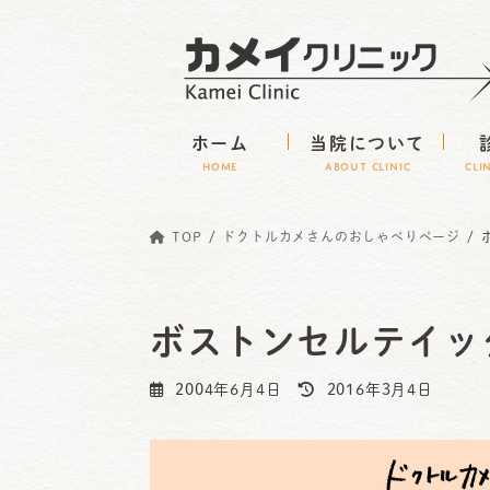
コ
ナ
ン
ビ
テ
ゲ
ン
ー
ホーム
当院について
ツ
シ
HOME
ABOUT CLINIC
CLI
へ
ョ
ス
ン
TOP
ドクトルカメさんのおしゃべりページ
キ
に
ッ
移
プ
動
ボストンセルテイッ
最
2004年6月4日
2016年3月4日
終
更
新