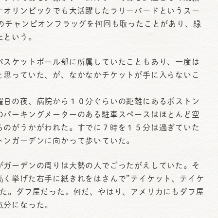
ナオリンピックでも大活躍したラリーバードというスー
Aのチャンピオンフラッグを何回も取ったことがあり、緑
たという。
スケットボール部に所属していたこともあり、一度は
と思っていた、が、なかなかチケットが手に入らないこ
日の夜、病院から１０分ぐらいの距離にあるボストン
のパーキングメーターのある駐車スペースはほとんど空
るのがうかがわれた。すでに７時を１５分は過ぎていた
トンガーデンに向かって歩いていた。
ガーデンの周りは大勢の人でごったがえしていた。そ
高く挙げた右手に紙きれをはさんで”テイケット、テイケ
いた。ダフ屋だった。何だ、やはり、アメリカにもダフ屋
気分になった。