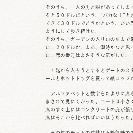
そのうち、一人の男と眼があってしま
ると５０ドルだという。”バカな！”
てきて３０ドルでどうかという。いい
ようにして歩き続けた。
そのうち、ガーデンの入り口の前まで
た。２０ドルか、まあ、潮時かなと思
た。席の番号はよさそうな気がした。
１階から入ろうとするとゲートのスタ
ールとホットドッグを買って紙コップ
アルファベットと数字をたよりに席を
まされて見にくかった。コートは小さ
席のすぐ上にはコンクリートの庇が張
席はそこから比べればいいほうだった
その年のチームの成績は下降気味であ