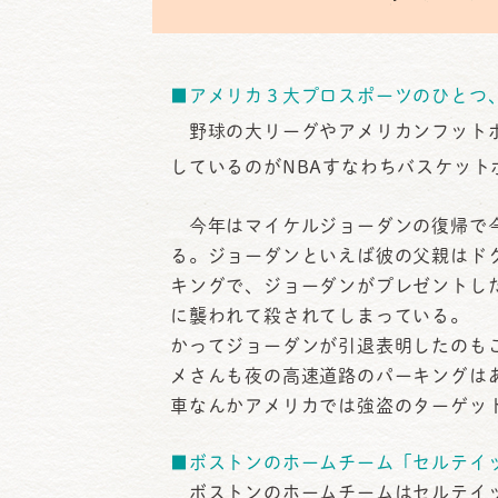
日
時
:
■アメリカ３大プロスポーツのひとつ
野球の大リーグやアメリカンフットボ
しているのがNBAすなわちバスケット
今年はマイケルジョーダンの復帰で今
る。ジョーダンといえば彼の父親はド
キングで、ジョーダンがプレゼントし
に襲われて殺されてしまっている。
かってジョーダンが引退表明したのも
メさんも夜の高速道路のパーキングは
車なんかアメリカでは強盗のターゲッ
■ボストンのホームチーム「セルテイ
ボストンのホームチームはセルテイッ