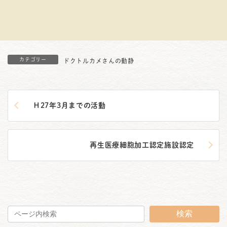
「Looking youngを目指して」という講演を行ってきまし
た。
カテゴリー
ドクトルカメさんの動静
Ｈ27年3月までの活動
再生医療細胞加工認定施設認定
検索