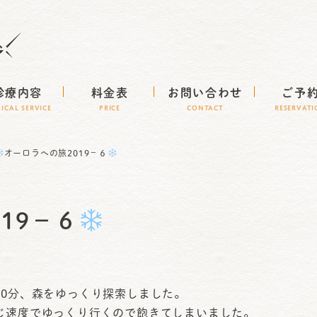
診療内容
料金表
お問い合わせ
ご予
NICAL SERVICE
Price
CONTACT
RESERVAT
オーロラへの旅2019－６
19－６
40分、森をゆっくり探索しました。
じ速度でゆっくり行くので飽きてしまいました。