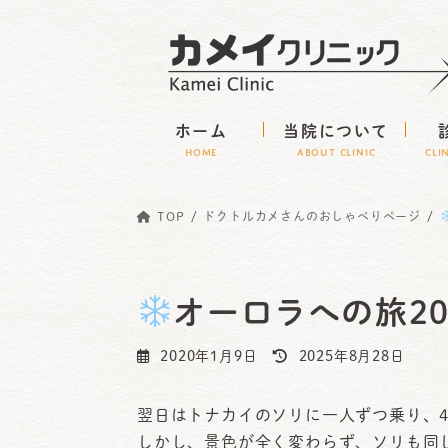
コ
ナ
ン
ビ
テ
ゲ
ン
ー
ホーム
当院について
ツ
シ
HOME
ABOUT CLINIC
CLI
へ
ョ
ス
ン
TOP
ドクトルカメさんのおしゃべりページ
キ
に
ッ
移
プ
動
オーロラへの旅20
最
2020年1月9日
2025年8月28日
終
更
翌日はトナカイのソリに一人ずつ乗り、
新
しかし、景色が全く変わらず、ソリも同