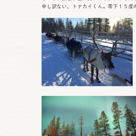
日
申し訳ない、トナカイくん。零下１５度
時
: