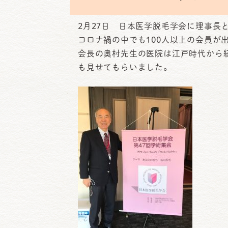
日
時
2月27日 日本医学脱毛学会に理事長
:
コロナ禍の中でも100人以上の会員が
会長の奥村先生の医院は江戸時代から
も見せてもらいました。