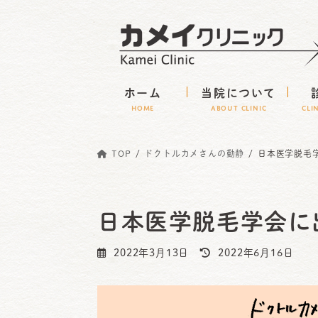
コ
ナ
ン
ビ
テ
ゲ
ン
ー
ホーム
当院について
ツ
シ
HOME
ABOUT CLINIC
CLI
へ
ョ
ス
ン
TOP
ドクトルカメさんの動静
日本医学脱毛
キ
に
ッ
移
プ
動
日本医学脱毛学会に
最
2022年3月13日
2022年6月16日
終
更
新