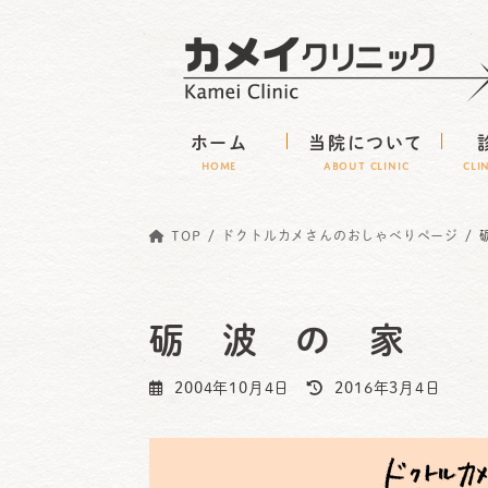
コ
ナ
ン
ビ
テ
ゲ
ン
ー
ホーム
当院について
ツ
シ
HOME
ABOUT CLINIC
CLI
へ
ョ
ス
ン
TOP
ドクトルカメさんのおしゃべりページ
キ
に
ッ
移
プ
動
砺 波 の 家
最
2004年10月4日
2016年3月4日
終
更
新