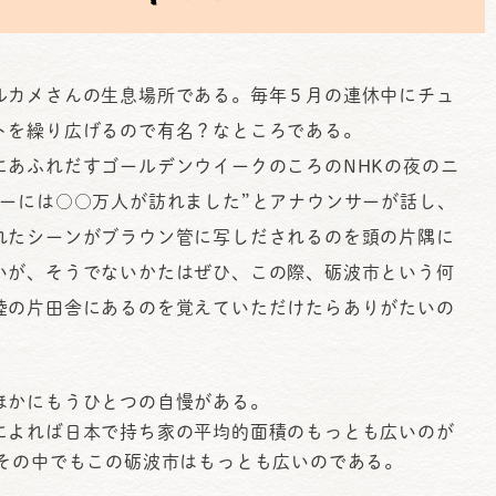
カメさんの生息場所である。毎年５月の連休中にチュ
トを繰り広げるので有名？なところである。
あふれだすゴールデンウイークのころのNHKの夜のニ
アーには○○万人が訪れました”とアナウンサーが話し、
れたシーンがブラウン管に写しだされるのを頭の片隅に
いが、そうでないかたはぜひ、この際、砺波市という何
陸の片田舎にあるのを覚えていただけたらありがたいの
かにもうひとつの自慢がある。
によれば日本で持ち家の平均的面積のもっとも広いのが
その中でもこの砺波市はもっとも広いのである。