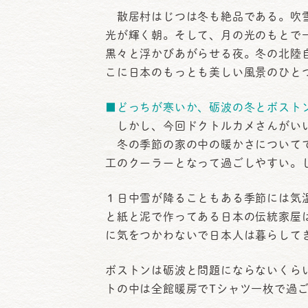
散居村はじつは冬も絶品である。吹雪
光が輝く朝。そして、月の光のもとで
黒々と浮かびあがらせる夜。冬の北陸
こに日本のもっとも美しい風景のひと
■どっちが寒いか、砺波の冬とボスト
しかし、今回ドクトルカメさんがいい
冬の季節の家の中の暖かさについてで
工のクーラーとなって過ごしやすい。
１日中雪が降ることもある季節には気
と紙と泥で作ってある日本の伝統家屋
に気をつかわないで日本人は暮らして
ボストンは砺波と問題にならないくら
トの中は全館暖房でTシャツ一枚で過