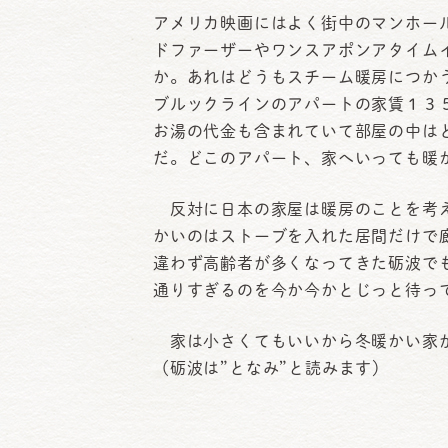
アメリカ映画にはよく街中のマンホー
ドファーザーやワンスアポンアタイム
か。あれはどうもスチーム暖房につか
ブルックラインのアパートの家賃１３
お湯の代金も含まれていて部屋の中は
だ。どこのアパート、家へいっても暖
反対に日本の家屋は暖房のことを考え
かいのはストーブを入れた居間だけで
違わず高齢者が多くなってきた砺波で
通りすぎるのを今か今かとじっと待
家は小さくてもいいから冬暖かい家が
（砺波は”となみ”と読みます）