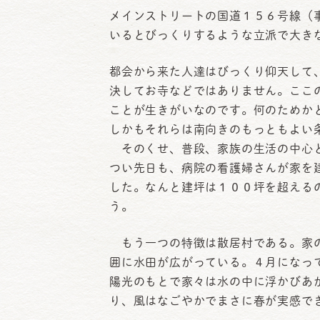
メインストリートの国道１５６号線（
いるとびっくりするような立派で大き
都会から来た人達はびっくり仰天して
決してお寺などではありません。ここ
ことが生きがいなのです。何のためか
しかもそれらは南向きのもっともよい
そのくせ、普段、家族の生活の中心と
つい先日も、病院の看護婦さんが家を
した。なんと建坪は１００坪を超える
う。
もう一つの特徴は散居村である。家の
囲に水田が広がっている。４月になっ
陽光のもとで家々は水の中に浮かびあ
り、風はなごやかでまさに春が実感で