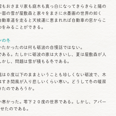
もおさまり家も庭木も真っ白になってきらきらと陽の
一面の雪が屋敷森と家々をまさに水墨画の世界の如く
自動車道を走ると天候運に恵まれれば自動車の窓からこ
つをみることができる。
ンの冬
たかったのは何も砺波の自慢話ではない。
ある。たしかに砺波の家は大きいし、夏は屋敷森が人
しかし、問題は雪が積もる冬である。
温は０度以下のままということも珍しくない砺波で、木
はすき間風が入り悲しいくらい寒い。どうして冬の暖房
きたのであろうか。
い寒かった。零下２０度の世界である。しかし、アパー
ごせたのである。