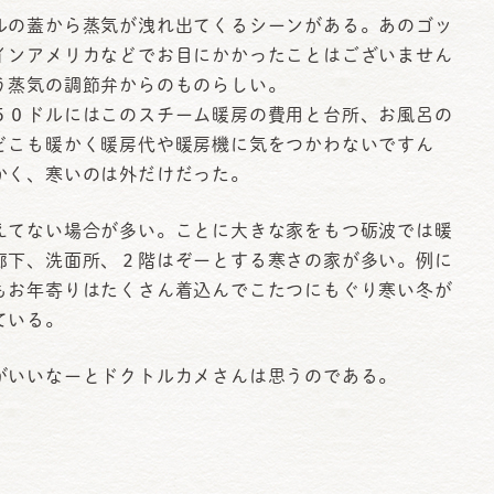
ルの蓋から蒸気が洩れ出てくるシーンがある。あのゴッ
インアメリカなどでお目にかかったことはございません
う蒸気の調節弁からのものらしい。
５０ドルにはこのスチーム暖房の費用と台所、お風呂の
どこも暖かく暖房代や暖房機に気をつかわないですん
かく、寒いのは外だけだった。
てない場合が多い。ことに大きな家をもつ砺波では暖
廊下、洗面所、２階はぞーとする寒さの家が多い。例に
もお年寄りはたくさん着込んでこたつにもぐり寒い冬が
っている。
いいなーとドクトルカメさんは思うのである。