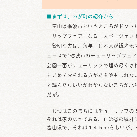
日
時
■まずは、わが町の紹介から
:
富山県砺波市というところがドクトル
ーリップフェアーなる一大ページェン
賢明な方は、毎年、日本人が観光地に
ュースで”砺波市のチューリップフェ
公園一面がチューリップで埋め尽くさ
とどめておられる方があるやもしれな
と読んだらいいかわからないまちが北
だが。
じつはこのまちにはチューリップのほ
それは家の広さである。自治省の統計
富山県で、それは１４５m
らしいが、
2