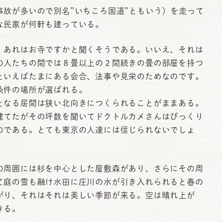
事故が多いので別名”いちころ国道”ともいう）を走って
な民家が何軒も建っている。
、あれはお寺ですかと聞くそうである。いいえ、それは
の人たちの間では８畳以上の２間続きの畳の部屋を持つ
といえばたまにある会合、法事や見栄のためなのです。
条件の場所が選ばれる。
なる居間は狭い北向きにつくられることがままある。
建てたがその坪数を聞いてドクトルカメさんはびっくり
のである。とても東京の人達には信じられないでしょ
周囲には杉を中心とした屋敷森があり、さらにその周
て庭の雪も融け水田に庄川の水が引き入れられると春の
がり、それはそれは美しい季節が来る。空は晴れ上が
きる。