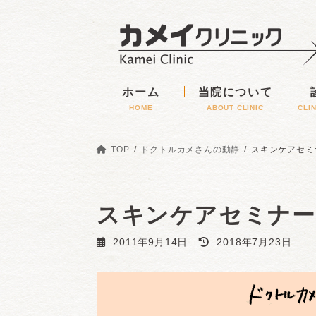
コ
ナ
ン
ビ
テ
ゲ
ン
ー
ツ
シ
へ
ョ
ホーム
当院について
ス
ン
HOME
ABOUT CLINIC
CLI
キ
に
ッ
移
プ
動
TOP
ドクトルカメさんの動静
スキンケアセミ
スキンケアセミナー
最
2011年9月14日
2018年7月23日
終
更
新
日
時